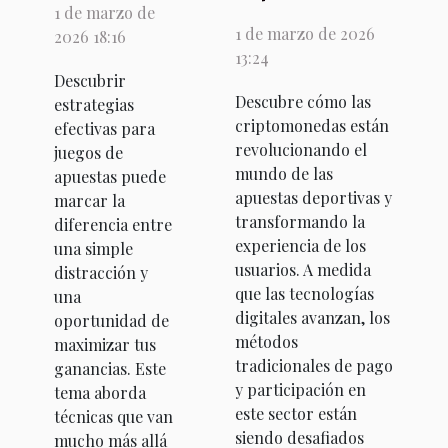
criptomonedas
1 de marzo de
Estrategias
1 de marzo de 2026
2026 18:16
en las
efectivas
13:24
apuestas
para
Descubrir
deportivas
Descubre cómo las
estrategias
juegos de
criptomonedas están
efectivas para
apuestas
revolucionando el
juegos de
mundo de las
apuestas puede
apuestas deportivas y
marcar la
transformando la
diferencia entre
experiencia de los
una simple
usuarios. A medida
distracción y
que las tecnologías
una
digitales avanzan, los
oportunidad de
métodos
maximizar tus
tradicionales de pago
ganancias. Este
y participación en
tema aborda
este sector están
técnicas que van
siendo desafiados
mucho más allá