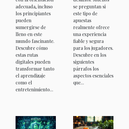
adecuada, incluso
se preguntan si
los principiantes
este tipo de
pueden
apuestas
sumergirse de
realmente ofrece
lleno en este
una experiencia
mundo fascinante.
fiable y segura
Descubre cómo
para los jugadores.
estas rutas
Descubre en los
digitales pueden
siguientes
transformar tanto
párrafos los
el aprendizaje
aspectos esenciales
como el
que...
entretenimiento...