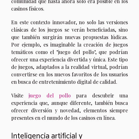
comunidad que hasta ahora solo era posible en los
casinos físicos.
En este contexto innovador, no solo las versiones
clásicas de los juegos se verán beneficiadas, sino
que también surgirán nuevas propuestas lúdicas.
Por ejemplo, es imaginable la creación de juegos
temáticos como el "juego del pollo", que podrían
ofrecer una experiencia divertida y única. Este tipo
de juegos, adaptados a la realidad virtual, podrían
convertirse en los nuevos favoritos de los usuarios
en busca de entretenimiento digital de calidad.
Visite
juego del pollo
para descubrir una
experiencia que, aunque diferente, también busca
ofrecer diversión y novedad, elementos siempre
presentes en el mundo de los casinos en línea.
Inteligencia artificial y