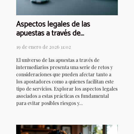
Aspectos legales de las
apuestas a través de
intermediarios
19 de enero de 2026 11:02
El universo de las apuestas a través de
intermediarios presenta una serie de retos y
consideraciones que pueden afectar tanto a
los apostadores como a quienes facilitan este
tipo de servicios. Explorar los aspectos legales
asociados a estas prácticas es fundamental
para evitar posibles riesgos y...