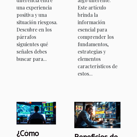
diferencia entre
algo diferente.
una experiencia
Este artículo
positiva y una
brinda la
situación riesgosa.
información
Descubre en los
esencial para
párrafos
comprender los
siguientes qué
fundamentos,
señales debes
estrategias y
buscar para...
elementos
característicos de
estos...
¿Cómo