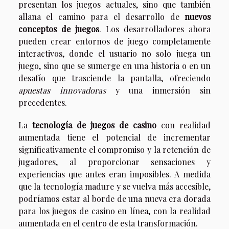
presentan los juegos actuales, sino que también
allana el camino para el desarrollo de
nuevos
conceptos de juegos
. Los desarrolladores ahora
pueden crear entornos de juego completamente
interactivos, donde el usuario no solo juega un
juego, sino que se sumerge en una historia o en un
desafío que trasciende la pantalla, ofreciendo
apuestas innovadoras
y una inmersión sin
precedentes.
La
tecnología de juegos de casino
con realidad
aumentada tiene el potencial de incrementar
significativamente el compromiso y la retención de
jugadores, al proporcionar sensaciones y
experiencias que antes eran imposibles. A medida
que la tecnología madure y se vuelva más accesible,
podríamos estar al borde de una nueva era dorada
para los juegos de casino en línea, con la realidad
aumentada en el centro de esta transformación.