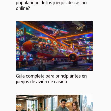
popularidad de los juegos de casino
online?
Guía completa para principiantes en
juegos de avión de casino