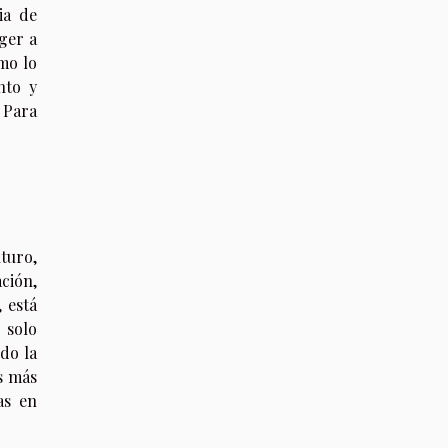
ia de
ger a
mo lo
nto y
 Para
turo,
ación,
 está
 solo
ndo la
s más
as en