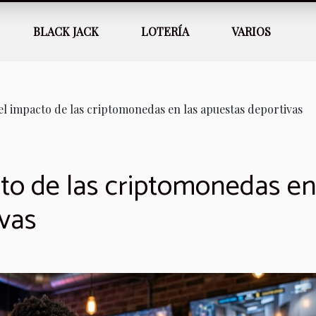
BLACK JACK
LOTERÍA
VARIOS
l impacto de las criptomonedas en las apuestas deportivas
to de las criptomonedas e
ivas