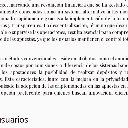
uego, marcando una revolución financiera que se ha gestado 
nalmente concebidas como un sistema alternativo a las mo
cionado rápidamente gracias a la implementación de la tecno
as y transparentes. La descentralización, término que descri
ole o supervise las operaciones, resulta esencial para compr
o de las apuestas, ya que los usuarios mantienen el control to
los métodos convencionales reside en atributos como el anoni
ón de costos por comisiones. A diferencia de los sistemas ban
 los apostadores la posibilidad de realizar depósitos y re
s. Esta característica, junto con la mejora en la privacidad
ulsado la adopción de las criptomonedas en las apuestas en l
opción preferente para quienes buscan innovación, eficien
usuarios