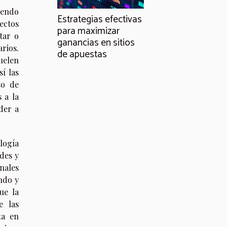
iendo
Estrategias efectivas
pectos
para maximizar
tar o
ganancias en sitios
rios.
de apuestas
uelen
í las
so de
 a la
der a
logía
udes y
nales
ndo y
ue la
e las
ta en