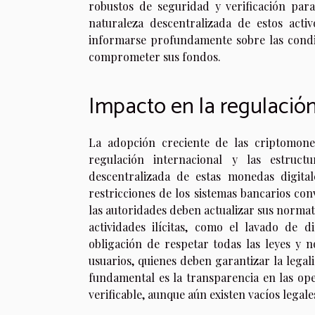
robustos de seguridad y verificación para
naturaleza descentralizada de estos acti
informarse profundamente sobre las condic
comprometer sus fondos.
Impacto en la regulación
La adopción creciente de las criptomone
regulación internacional y las estructu
descentralizada de estas monedas digitale
restricciones de los sistemas bancarios co
las autoridades deben actualizar sus normat
actividades ilícitas, como el lavado de 
obligación de respetar todas las leyes y 
usuarios, quienes deben garantizar la legal
fundamental es la transparencia en las op
verificable, aunque aún existen vacíos legal