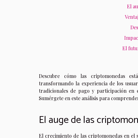
El a
Ventaj
Des
Impac
El futu
Descubre cómo las criptomonedas est
transformando la experiencia de los usuar
tradicionales de pago y participación en 
Sumérgete en este análisis para comprender 
El auge de las criptomo
El crecimiento de las criptomonedas en el s