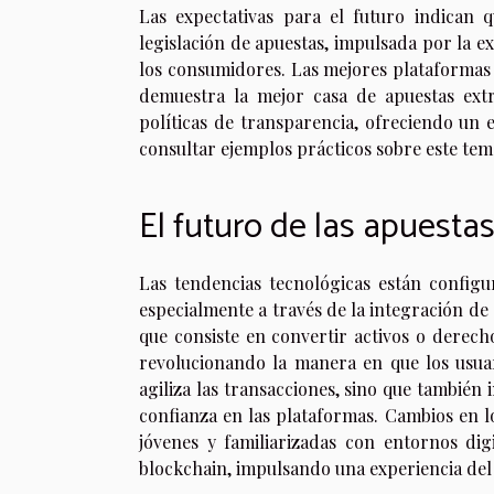
Las expectativas para el futuro indican
legislación de apuestas, impulsada por la e
los consumidores. Las mejores plataformas
demuestra la mejor casa de apuestas extr
políticas de transparencia, ofreciendo un 
consultar ejemplos prácticos sobre este tema
El futuro de las apuestas
Las tendencias tecnológicas están config
especialmente a través de la integración de
que consiste en convertir activos o derech
revolucionando la manera en que los usuar
agiliza las transacciones, sino que también 
confianza en las plataformas. Cambios en 
jóvenes y familiarizadas con entornos di
blockchain, impulsando una experiencia del