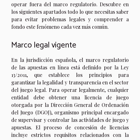
operar fuera del marco regulatorio. Descubre en
los siguientes apartados todo lo que necesitas saber
para evitar problemas legales y comprender a
fondo este fenómeno cada vez más común.
Marco legal vigente
En la jurisdicción española, el marco regulatorio
de las apuestas en línea está definido por la Ley
13/2011, que establece los principios para
garantizar la legalidad y transparencia en el sector
del juego legal. Para operar legalmente, cualquier
entidad debe obtener una licencia de juego
otorgada por la Dirección General de Ordenación
del Juego (DGOJ), organismo principal encargado
de supervisar y controlar las actividades de juego y
apuestas. El proceso de concesión de licencias
incluye estrictos requisitos relacionados con la