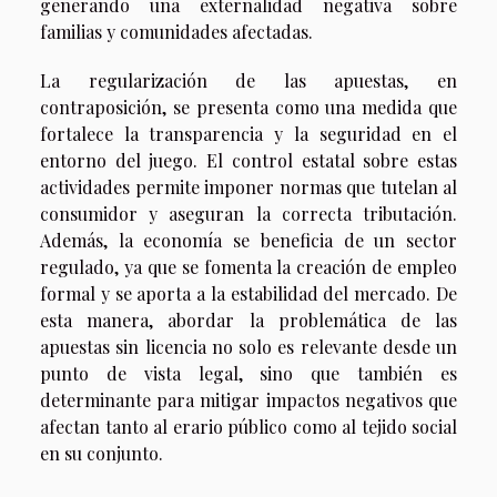
generando una externalidad negativa sobre
familias y comunidades afectadas.
La regularización de las apuestas, en
contraposición, se presenta como una medida que
fortalece la transparencia y la seguridad en el
entorno del juego. El control estatal sobre estas
actividades permite imponer normas que tutelan al
consumidor y aseguran la correcta tributación.
Además, la economía se beneficia de un sector
regulado, ya que se fomenta la creación de empleo
formal y se aporta a la estabilidad del mercado. De
esta manera, abordar la problemática de las
apuestas sin licencia no solo es relevante desde un
punto de vista legal, sino que también es
determinante para mitigar impactos negativos que
afectan tanto al erario público como al tejido social
en su conjunto.