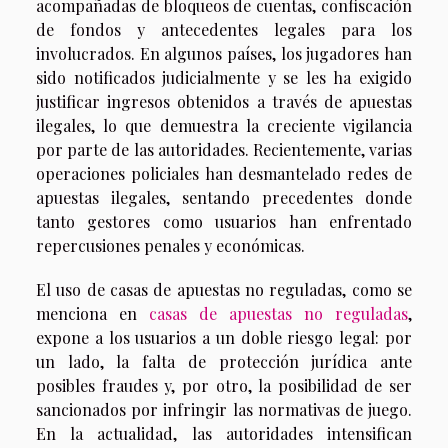
acompañadas de bloqueos de cuentas, confiscación
de fondos y antecedentes legales para los
involucrados. En algunos países, los jugadores han
sido notificados judicialmente y se les ha exigido
justificar ingresos obtenidos a través de apuestas
ilegales, lo que demuestra la creciente vigilancia
por parte de las autoridades. Recientemente, varias
operaciones policiales han desmantelado redes de
apuestas ilegales, sentando precedentes donde
tanto gestores como usuarios han enfrentado
repercusiones penales y económicas.
El uso de casas de apuestas no reguladas, como se
menciona en
casas de apuestas no reguladas
,
expone a los usuarios a un doble riesgo legal: por
un lado, la falta de protección jurídica ante
posibles fraudes y, por otro, la posibilidad de ser
sancionados por infringir las normativas de juego.
En la actualidad, las autoridades intensifican