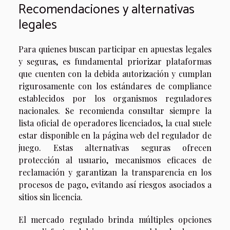
Recomendaciones y alternativas
legales
Para quienes buscan participar en apuestas legales
y seguras, es fundamental priorizar plataformas
que cuenten con la debida autorización y cumplan
rigurosamente con los estándares de compliance
establecidos por los organismos reguladores
nacionales. Se recomienda consultar siempre la
lista oficial de operadores licenciados, la cual suele
estar disponible en la página web del regulador de
juego. Estas alternativas seguras ofrecen
protección al usuario, mecanismos eficaces de
reclamación y garantizan la transparencia en los
procesos de pago, evitando así riesgos asociados a
sitios sin licencia.
El mercado regulado brinda múltiples opciones