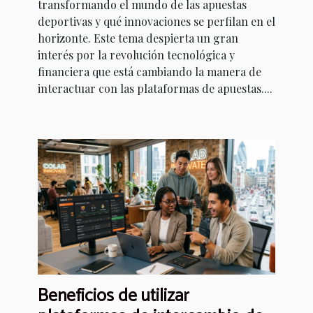
transformando el mundo de las apuestas
deportivas y qué innovaciones se perfilan en el
horizonte. Este tema despierta un gran
interés por la revolución tecnológica y
financiera que está cambiando la manera de
interactuar con las plataformas de apuestas....
Beneficios de utilizar