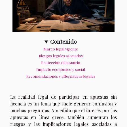
Contenido
Marco legal vigente
Riesgos legales asociados
Protección del usuario
Impacto económico y social
Recomendaciones y alternativas legales
La realidad legal de participar en apuestas sin
licencia es un tema que suele generar confusión y
muchas preguntas. A medida que el interés por las
apuestas en línea crece, también aumentan los
riesgos y las implicaciones legales asociadas a