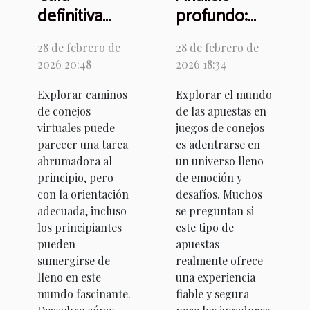
definitiva
profundo:
para
¿Es fiable
28 de febrero de
28 de febrero de
principiantes
apostar en
2026 20:48
2026 18:34
en caminos
juegos de
de conejos
conejos?
Explorar caminos
Explorar el mundo
de conejos
de las apuestas en
virtuales
virtuales puede
juegos de conejos
parecer una tarea
es adentrarse en
abrumadora al
un universo lleno
principio, pero
de emoción y
con la orientación
desafíos. Muchos
adecuada, incluso
se preguntan si
los principiantes
este tipo de
pueden
apuestas
sumergirse de
realmente ofrece
lleno en este
una experiencia
mundo fascinante.
fiable y segura