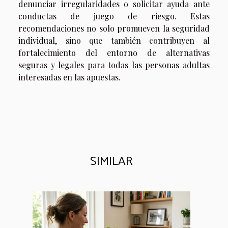
denunciar irregularidades o solicitar ayuda ante
conductas de juego de riesgo. Estas
recomendaciones no solo promueven la seguridad
individual, sino que también contribuyen al
fortalecimiento del entorno de alternativas
seguras y legales para todas las personas adultas
interesadas en las apuestas.
SIMILAR