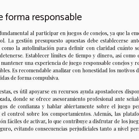
e forma responsable
fundamental al participar en juegos de conejos, ya que la em
ol. La gestión presupuesto apuestas debe establecerse ant
as como la autolimitación para definir con claridad cuánto se
detenerse. Establecer límites de tiempo y dinero, así como e
a mantener una experiencia de juego responsable conejos y r
ables. Es recomendable analizar con honestidad los motivos d
idas de forma compulsiva.
estas, es útil apoyarse en recursos ayuda apostadores dispon
izada, donde se ofrece asesoramiento profesional ante señal
gos de confianza y hablar abiertamente sobre el juego pe
 el control sobre los comportamientos. Además, las plataf
n fáciles de activar, lo que contribuye a disfrutar de los jue
uro, evitando consecuencias perjudiciales tanto a nivel per