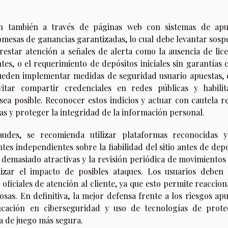
an también a través de páginas web con sistemas de apu
mesas de ganancias garantizadas, lo cual debe levantar sosp
restar atención a señales de alerta como la ausencia de lice
ntes, o el requerimiento de depósitos iniciales sin garantías 
s pueden implementar medidas de seguridad usuario apuestas,
vitar compartir credenciales en redes públicas y habilit
ea posible. Reconocer estos indicios y actuar con cautela re
s y proteger la integridad de la información personal.
audes, se recomienda utilizar plataformas reconocidas 
tes independientes sobre la fiabilidad del sitio antes de dep
s demasiado atractivas y la revisión periódica de movimientos
zar el impacto de posibles ataques. Los usuarios deben 
ficiales de atención al cliente, ya que esto permite reaccion
as. En definitiva, la mejor defensa frente a los riesgos apu
cación en ciberseguridad y uso de tecnologías de prote
a de juego más segura.