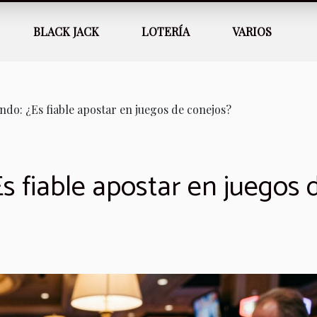
BLACK JACK
LOTERÍA
VARIOS
ndo: ¿Es fiable apostar en juegos de conejos?
Es fiable apostar en juegos 