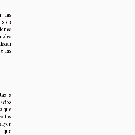
r las
 solo
ciones
nales
lizan
e las
tas a
acios
a que
cados
 mayor
s que