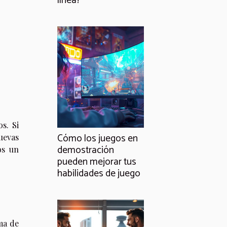
línea?
s. Si
Cómo los juegos en
uevas
demostración
os un
pueden mejorar tus
habilidades de juego
ma de