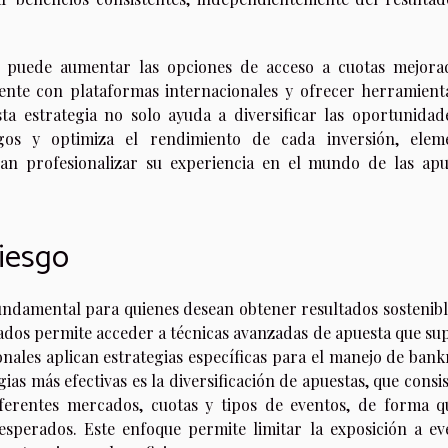
puede aumentar las opciones de acceso a cuotas mejora
ente con plataformas internacionales y ofrecer herramient
a estrategia no solo ayuda a diversificar las oportunidad
gos y optimiza el rendimiento de cada inversión, elem
an profesionalizar su experiencia en el mundo de las apu
riesgo
fundamental para quienes desean obtener resultados sostenibl
izados permite acceder a técnicas avanzadas de apuesta que su
onales aplican estrategias específicas para el manejo de bank
gias más efectivas es la diversificación de apuestas, que consi
diferentes mercados, cuotas y tipos de eventos, de forma q
esperados. Este enfoque permite limitar la exposición a ev