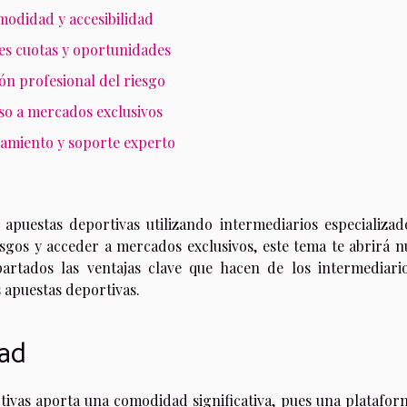
odidad y accesibilidad
es cuotas y oportunidades
ón profesional del riesgo
so a mercados exclusivos
amiento y soporte experto
uestas deportivas utilizando intermediarios especializado
esgos y acceder a mercados exclusivos, este tema te abrirá n
partados las ventajas clave que hacen de los intermediari
s apuestas deportivas.
dad
tivas aporta una comodidad significativa, pues una platafor