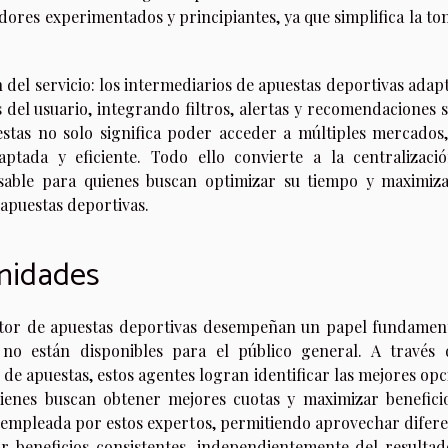
dores experimentados y principiantes, ya que simplifica la to
 del servicio: los intermediarios de apuestas deportivas adap
 del usuario, integrando filtros, alertas y recomendaciones 
uestas no solo significa poder acceder a múltiples mercados,
ptada y eficiente. Todo ello convierte a la centralizaci
sable para quienes buscan optimizar su tiempo y maximiza
 apuestas deportivas.
unidades
ector de apuestas deportivas desempeñan un papel fundament
 no están disponibles para el público general. A través 
 de apuestas, estos agentes logran identificar las mejores op
ienes buscan obtener mejores cuotas y maximizar beneficio
a empleada por estos expertos, permitiendo aprovechar difere
 beneficios consistentes, independientemente del resultad