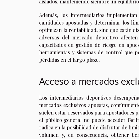
aislados, manteniendo siempre un equilibrio 
Además, los intermediarios implementan a
cantidades apostadas y determinar los lím
optimizan la rentabilidad, sino que están di
adversas del mercado deportivo afecten 
capacitados en gestión de riesgo en apues
herramientas y sistemas de control que p
pérdidas en el largo plazo.
Acceso a mercados excl
Los intermediarios deportivos desempeña
mercados exclusivos apuestas, comúnmente
suelen estar reservados para apostadores pr
el público general no puede acceder fácil
radica en la posibilidad de disfrutar de lím
volumen y, en consecuencia, obtener bene