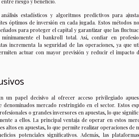
entre riesgo y beneficio.
nálisis estadísticos y algoritmos predictivos para ajusta
ites óptimos de inversión en cada jugada. Estos métodos no
señados para proteger el capital y garantizar que las fluctua
mínimamente el bankroll total. Así, confiar en profesio
tas incrementa la seguridad de las operaciones, ya que uti
ermiten actuar con mayor previsión y reducir el impacto d
usivos
n un papel decisivo al ofrecer acceso privilegiado apues
 denominados mercado restringido en el sector. Estos esp
ofesionales o grandes inversores en apuestas, lo que signific
mente a ellos. La principal ventaja de operar en estos mer
ites altos en apuestas, lo que permite realizar operaciones de
ficios potenciales significativos. Además, las plataforma