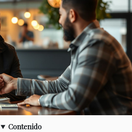
Contenido