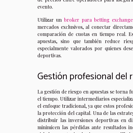
evento.
Utilizar un
broker para betting exchange
mercados exclusivos, al conectar directam
comparación de cuotas en tiempo real. Est
apuestas, sino que también reduce ries
especialmente valorados por quienes dese
deportivas.
Gestión profesional del 
La gestión de riesgo en apuestas se torna 
el tiempo. Utilizar intermediarios especial
el enfoque tradicional, ya que estos profesi
la protección del capital. Una de las estrate
distribuir las inversiones deportivas en 
minimicen las pérdidas ante resultados in