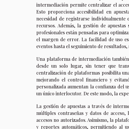
intermediación permite centralizar el acce
Esto proporciona accesibilidad en apuest
necesidad de registrarse individualmente 
recursos. Además, la gestión de apuestas s
profesionales están pensadas para optimizar
el margen de error. La facilidad de uso es
eventos hasta el seguimiento de resultados, 
Una plataforma de intermediación también e
desde un solo lugar, sin tener que trans
centralización de plataformas posibilita una
mejorando el control financiero y evitand
personalizada aumentan la confianza del u
un único interlocutor. De este modo, la exp
La gestión de apuestas a través de interm
múltiples contraseñas y datos de acceso, 
accesos no autorizados. Asimismo, la plata
y reportes automáticos, permitiendo al us