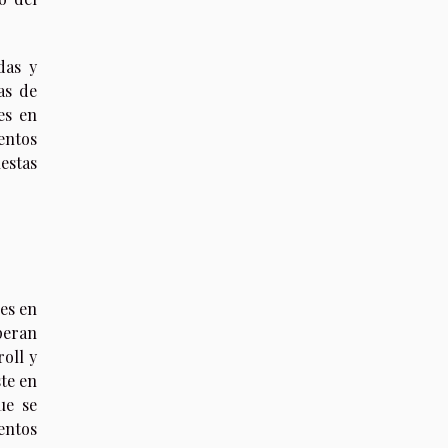
das y
as de
es en
entos
estas
es en
peran
roll y
ste en
ue se
entos