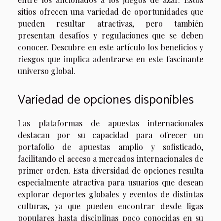
sitios ofrecen una variedad de oportunidades que
pueden resultar atractivas, pero también
presentan desafíos y regulaciones que se deben
conocer. Descubre en este artículo los beneficios y
riesgos que implica adentrarse en este fascinante
universo global.
Variedad de opciones disponibles
Las plataformas de apuestas internacionales
destacan por su capacidad para ofrecer un
portafolio de apuestas amplio y sofisticado,
facilitando el acceso a mercados internacionales de
primer orden. Esta diversidad de opciones resulta
especialmente atractiva para usuarios que desean
explorar deportes globales y eventos de distintas
culturas, ya que pueden encontrar desde ligas
populares hasta disciplinas poco conocidas en su