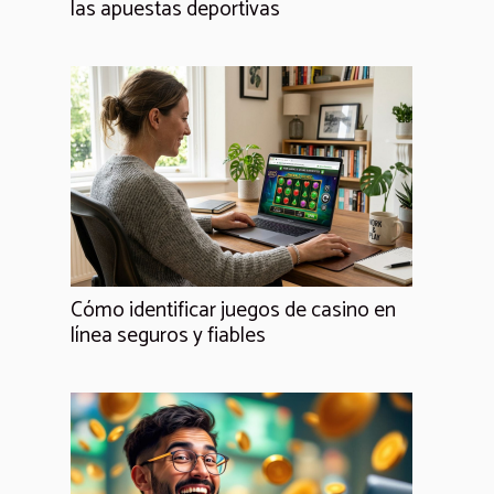
las apuestas deportivas
Cómo identificar juegos de casino en
línea seguros y fiables