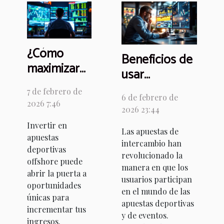
¿Cómo
Beneficios de
maximizar
usar
tus
intermediarios
7 de febrero de
ganancias
6 de febrero de
en las
2026 7:46
en apuestas
2026 23:44
apuestas de
deportivas
Invertir en
intercambio
Las apuestas de
apuestas
offshore?
intercambio han
deportivas
revolucionado la
offshore puede
manera en que los
abrir la puerta a
usuarios participan
oportunidades
en el mundo de las
únicas para
apuestas deportivas
incrementar tus
y de eventos.
ingresos.