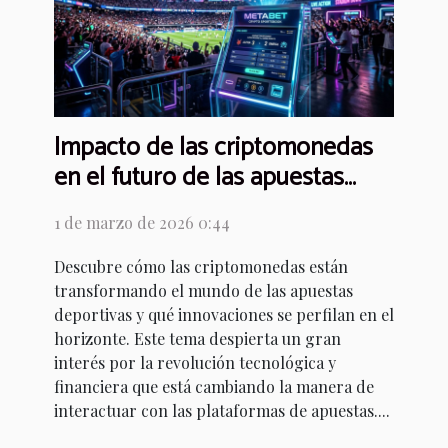
Impacto de las criptomonedas
en el futuro de las apuestas
deportivas
1 de marzo de 2026 0:44
Descubre cómo las criptomonedas están
transformando el mundo de las apuestas
deportivas y qué innovaciones se perfilan en el
horizonte. Este tema despierta un gran
interés por la revolución tecnológica y
financiera que está cambiando la manera de
interactuar con las plataformas de apuestas....