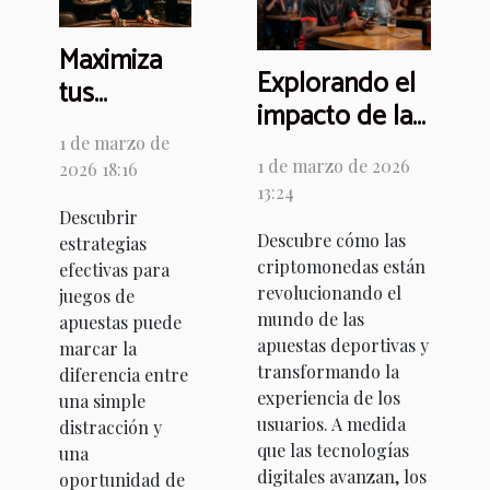
Maximiza
Explorando el
tus
impacto de las
ganancias:
criptomonedas
1 de marzo de
Estrategias
1 de marzo de 2026
2026 18:16
en las
efectivas
13:24
apuestas
para
Descubrir
deportivas
Descubre cómo las
estrategias
juegos de
criptomonedas están
efectivas para
apuestas
revolucionando el
juegos de
mundo de las
apuestas puede
apuestas deportivas y
marcar la
transformando la
diferencia entre
experiencia de los
una simple
usuarios. A medida
distracción y
que las tecnologías
una
digitales avanzan, los
oportunidad de