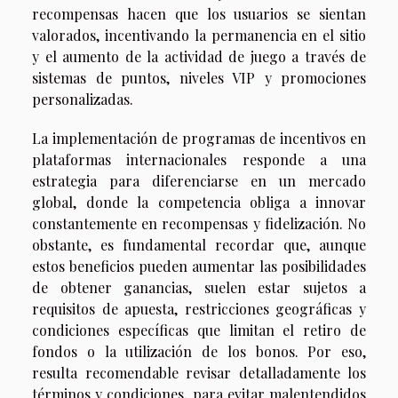
recompensas hacen que los usuarios se sientan
valorados, incentivando la permanencia en el sitio
y el aumento de la actividad de juego a través de
sistemas de puntos, niveles VIP y promociones
personalizadas.
La implementación de programas de incentivos en
plataformas internacionales responde a una
estrategia para diferenciarse en un mercado
global, donde la competencia obliga a innovar
constantemente en recompensas y fidelización. No
obstante, es fundamental recordar que, aunque
estos beneficios pueden aumentar las posibilidades
de obtener ganancias, suelen estar sujetos a
requisitos de apuesta, restricciones geográficas y
condiciones específicas que limitan el retiro de
fondos o la utilización de los bonos. Por eso,
resulta recomendable revisar detalladamente los
términos y condiciones, para evitar malentendidos