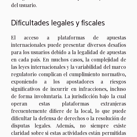
del usuario.
Dificultades legales y fiscales
El acceso a plataformas de apuestas
internacionales puede presentar diversos desafíos
para los usuarios debido a la legalidad de apuestas
en cada país. En muchos casos, la complejidad de
las leyes internacionales y la variabilidad del marco
regulatorio complican el cumplimiento normativo,
exponiendo a los apostadores a riesgos
significativos de incurrir en infracciones, incluso
de forma involuntaria. La jurisdicción bajo la cual
operan estas plataformas extranjeras
frecuentemente difiere de la local, lo que puede
dificultar la defensa de derechos o la resolución de
disputas legales. Además, no siempre existe
claridad sobre si estas actividades están permitidas