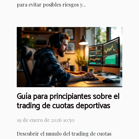
para evitar posibles riesgos y...
Guía para principiantes sobre el
trading de cuotas deportivas
19 de enero de 2026 10:50
Descubrir el mundo del trading de cuotas