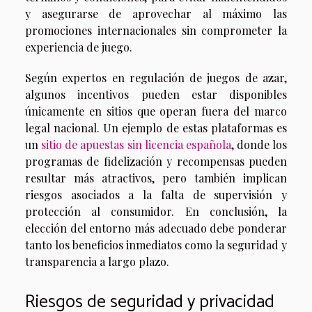
y asegurarse de aprovechar al máximo las
promociones internacionales sin comprometer la
experiencia de juego.
Según expertos en regulación de juegos de azar,
algunos incentivos pueden estar disponibles
únicamente en sitios que operan fuera del marco
legal nacional. Un ejemplo de estas plataformas es
un
sitio de apuestas sin licencia española
, donde los
programas de fidelización y recompensas pueden
resultar más atractivos, pero también implican
riesgos asociados a la falta de supervisión y
protección al consumidor. En conclusión, la
elección del entorno más adecuado debe ponderar
tanto los beneficios inmediatos como la seguridad y
transparencia a largo plazo.
Riesgos de seguridad y privacidad