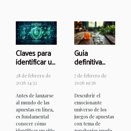
Claves para
Guía
identificar un
definitiva
sitio de
para
28 de febrero de
7 de febrero de
apuestas
principiantes
2026 14:32
2026 19:36
seguro y
en juegos de
fiable
apuestas con
Antes de lanzarse
Descubrir el
al mundo de las
emocionante
tema de
apuestas en línea,
universo de los
zanahorias
es fundamental
juegos de apuestas
conocer cómo
con tema de
identificar un sitio
zanahorias puede