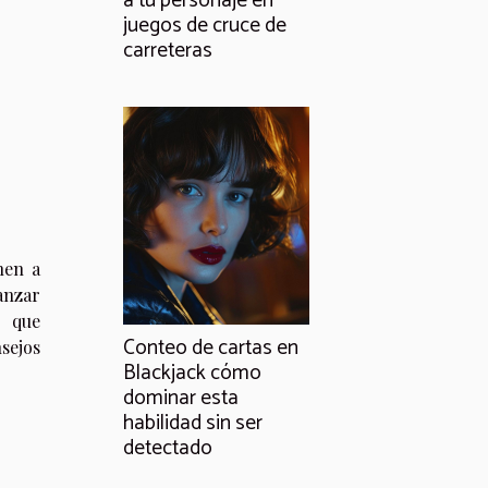
a tu personaje en
juegos de cruce de
carreteras
nen a
anzar
l que
Conteo de cartas en
sejos
Blackjack cómo
dominar esta
habilidad sin ser
detectado