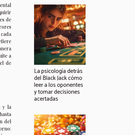
ental
uirir
es de
rores
 cada
fiere
anera
mite a
el de
La psicología detrás
del Black Jack cómo
leer a los oponentes
y tomar decisiones
acertadas
 y la
hasta
n del
orno: