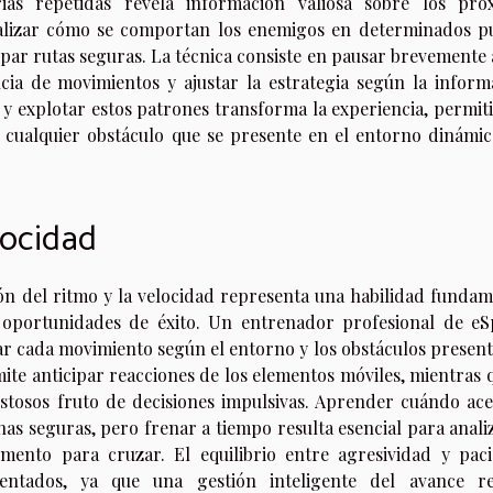
rias repetidas revela información valiosa sobre los pró
nalizar cómo se comportan los enemigos en determinados p
par rutas seguras. La técnica consiste en pausar brevemente 
ncia de movimientos y ajustar la estrategia según la inform
y explotar estos patrones transforma la experiencia, permit
e cualquier obstáculo que se presente en el entorno dinámic
locidad
ión del ritmo y la velocidad representa una habilidad fundam
 oportunidades de éxito. Un entrenador profesional de eS
r cada movimiento según el entorno y los obstáculos present
te anticipar reacciones de los elementos móviles, mientras q
ostosos fruto de decisiones impulsivas. Aprender cuándo ace
nas seguras, pero frenar a tiempo resulta esencial para anali
mento para cruzar. El equilibrio entre agresividad y paci
entados, ya que una gestión inteligente del avance r