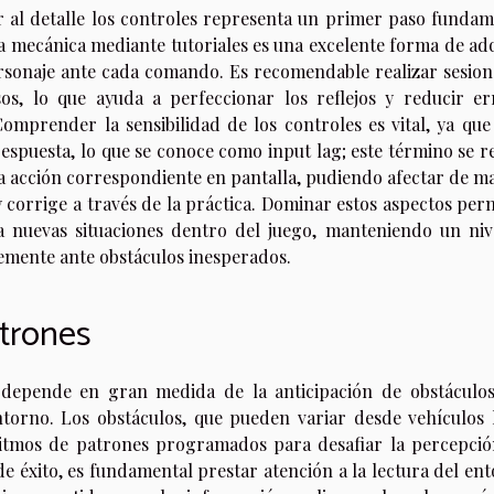
r al detalle los controles representa un primer paso fundam
la mecánica mediante tutoriales es una excelente forma de adq
sonaje ante cada comando. Es recomendable realizar sesion
os, lo que ayuda a perfeccionar los reflejos y reducir er
omprender la sensibilidad de los controles es vital, ya que
espuesta, lo que se conoce como input lag; este término se re
 la acción correspondiente en pantalla, pudiendo afectar de m
a y corrige a través de la práctica. Dominar estos aspectos per
a nuevas situaciones dentro del juego, manteniendo un niv
temente ante obstáculos inesperados.
atrones
depende en gran medida de la anticipación de obstáculos
entorno. Los obstáculos, que pueden variar desde vehículos 
ritmos de patrones programados para desafiar la percepció
e éxito, es fundamental prestar atención a la lectura del ent