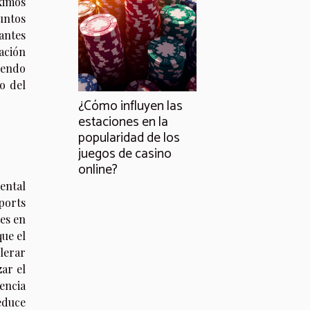
ximos
untos
antes
ación
iendo
o del
¿Cómo influyen las
estaciones en la
popularidad de los
juegos de casino
online?
ental
ports
es en
ue el
lerar
zar el
encia
educe