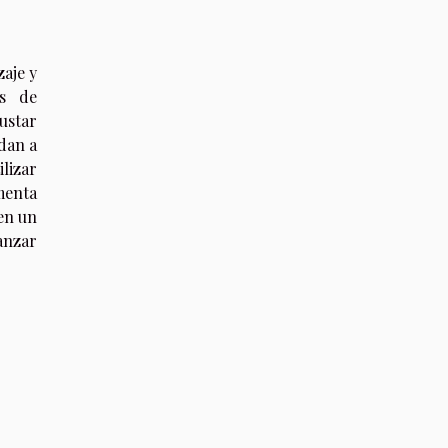
aje y
es de
ustar
udan a
lizar
omenta
en un
vanzar