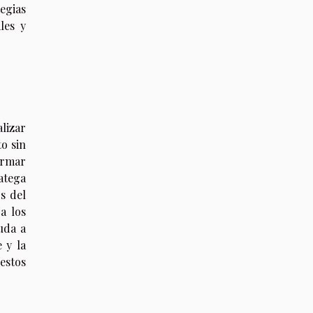
tegias
les y
lizar
o sin
ormar
atega
s del
a los
uda a
 y la
estos