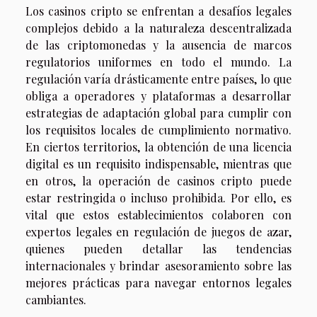
Los casinos cripto se enfrentan a desafíos legales
complejos debido a la naturaleza descentralizada
de las criptomonedas y la ausencia de marcos
regulatorios uniformes en todo el mundo. La
regulación varía drásticamente entre países, lo que
obliga a operadores y plataformas a desarrollar
estrategias de adaptación global para cumplir con
los requisitos locales de cumplimiento normativo.
En ciertos territorios, la obtención de una licencia
digital es un requisito indispensable, mientras que
en otros, la operación de casinos cripto puede
estar restringida o incluso prohibida. Por ello, es
vital que estos establecimientos colaboren con
expertos legales en regulación de juegos de azar,
quienes pueden detallar las tendencias
internacionales y brindar asesoramiento sobre las
mejores prácticas para navegar entornos legales
cambiantes.