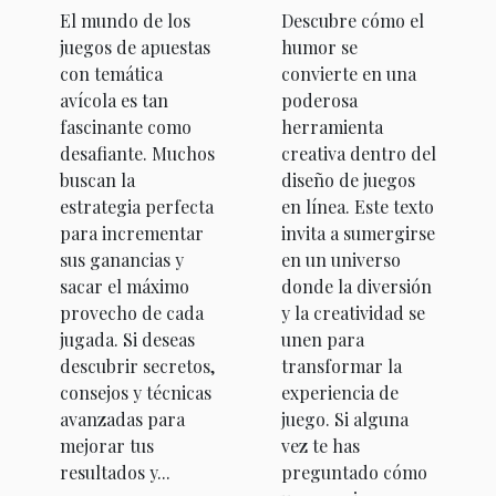
apuestas con
línea
El mundo de los
Descubre cómo el
juegos de apuestas
humor se
temática
con temática
convierte en una
avícola?
avícola es tan
poderosa
fascinante como
herramienta
desafiante. Muchos
creativa dentro del
buscan la
diseño de juegos
estrategia perfecta
en línea. Este texto
para incrementar
invita a sumergirse
sus ganancias y
en un universo
sacar el máximo
donde la diversión
provecho de cada
y la creatividad se
jugada. Si deseas
unen para
descubrir secretos,
transformar la
consejos y técnicas
experiencia de
avanzadas para
juego. Si alguna
mejorar tus
vez te has
resultados y...
preguntado cómo