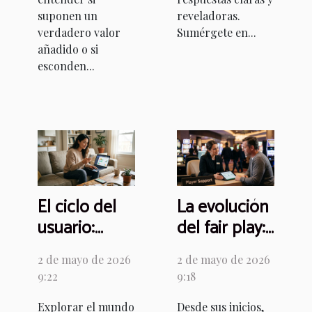
suponen un
reveladoras.
verdadero valor
Sumérgete en...
añadido o si
esconden...
El ciclo del
La evolución
usuario:
del fair play:
desde la
¿pueden los
2 de mayo de 2026
2 de mayo de 2026
creación de
casinos
9:22
9:18
cuenta hasta
proteger
el retiro
realmente a
Explorar el mundo
Desde sus inicios,