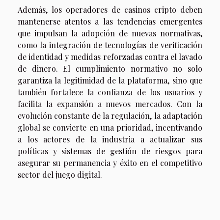
Además, los operadores de casinos cripto deben
mantenerse atentos a las tendencias emergentes
que impulsan la adopción de nuevas normativas,
como la integración de tecnologías de verificación
de identidad y medidas reforzadas contra el lavado
de dinero. El cumplimiento normativo no solo
garantiza la legitimidad de la plataforma, sino que
también fortalece la confianza de los usuarios y
facilita la expansión a nuevos mercados. Con la
evolución constante de la regulación, la adaptación
global se convierte en una prioridad, incentivando
a los actores de la industria a actualizar sus
políticas y sistemas de gestión de riesgos para
asegurar su permanencia y éxito en el competitivo
sector del juego digital.