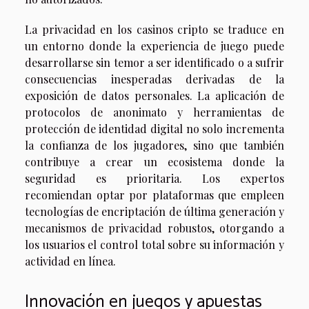
La privacidad en los casinos cripto se traduce en
un entorno donde la experiencia de juego puede
desarrollarse sin temor a ser identificado o a sufrir
consecuencias inesperadas derivadas de la
exposición de datos personales. La aplicación de
protocolos de anonimato y herramientas de
protección de identidad digital no solo incrementa
la confianza de los jugadores, sino que también
contribuye a crear un ecosistema donde la
seguridad es prioritaria. Los expertos
recomiendan optar por plataformas que empleen
tecnologías de encriptación de última generación y
mecanismos de privacidad robustos, otorgando a
los usuarios el control total sobre su información y
actividad en línea.
Innovación en juegos y apuestas