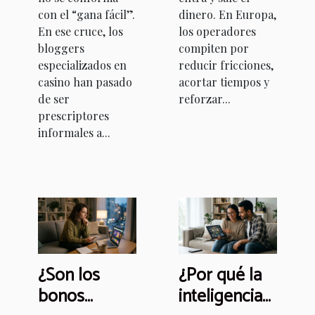
con el “gana fácil”.
dinero. En Europa,
En ese cruce, los
los operadores
bloggers
compiten por
especializados en
reducir fricciones,
casino han pasado
acortar tiempos y
de ser
reforzar...
prescriptores
informales a...
¿Son los
¿Por qué la
bonos
inteligencia