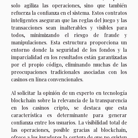
solo agiliza las operaciones, sino que también
refuerza la confianza en el sistema. Estos contratos
inteligentes aseguran que las reglas del juego y las
transacciones sean inalterables y visibles para
todos, minimizando el riesgo de fraude y
manipulaciones. Esta estructura proporciona un
entorno donde la seguridad de los fondos y la
imparcialidad en los resultados están garantizadas
por el propio código, eliminando muchas de las
preocupaciones tradicionales asociadas con los
casinos en línea convencionales.
Al solicitar la opinión de un experto en tecnología
blockchain sobre la relevancia de la transparencia
en los casinos cripto, se destaca que esta
característica es determinante para generar
confianza entre los usuarios. La visibilidad total de
las operaciones, posible gracias al blockchain,
ofrece a los jugadores la certeza de que no existen