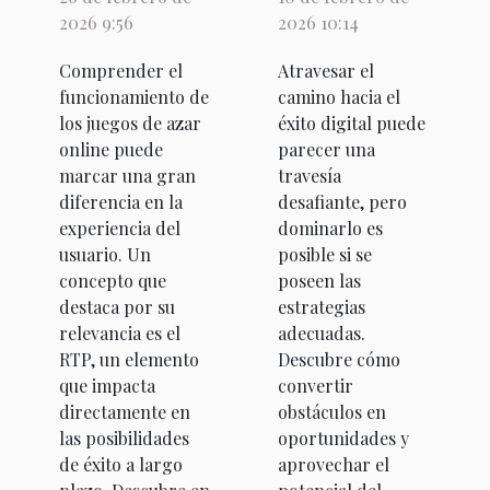
del RTP en
camino hacia
2026 9:56
2026 10:14
juegos de
el éxito
azar online
digital?
Comprender el
Atravesar el
funcionamiento de
camino hacia el
los juegos de azar
éxito digital puede
online puede
parecer una
marcar una gran
travesía
diferencia en la
desafiante, pero
experiencia del
dominarlo es
usuario. Un
posible si se
concepto que
poseen las
destaca por su
estrategias
relevancia es el
adecuadas.
RTP, un elemento
Descubre cómo
que impacta
convertir
directamente en
obstáculos en
las posibilidades
oportunidades y
de éxito a largo
aprovechar el