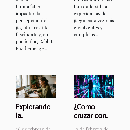
humorístico
han dado vida a
impactan la
experiencias de
percepción del
juego cada vez más
jugador resulta
envolventes y
fascinante y, en
complejas...
particular, Rabbit
Road emerge...
Explorando
¿Cómo
la
cruzar con
importancia
éxito el
26 de febrero de
10 de febrero de