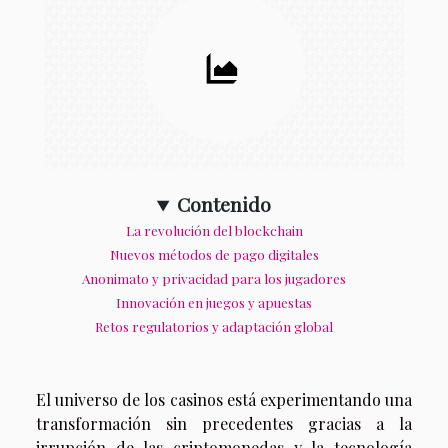
Contenido
La revolución del blockchain
Nuevos métodos de pago digitales
Anonimato y privacidad para los jugadores
Innovación en juegos y apuestas
Retos regulatorios y adaptación global
El universo de los casinos está experimentando una
transformación sin precedentes gracias a la
irrupción de las criptomonedas y la tecnología