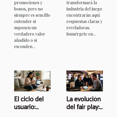
promociones y
transformará la
bonos, pero no
industria del juego
siempre es sencillo
encontrarán aquí
entender si
respuestas claras y
suponen un
reveladoras.
verdadero valor
Sumérgete en...
añadido o si
esconden...
El ciclo del
La evolución
usuario:
del fair play:
desde la
¿pueden los