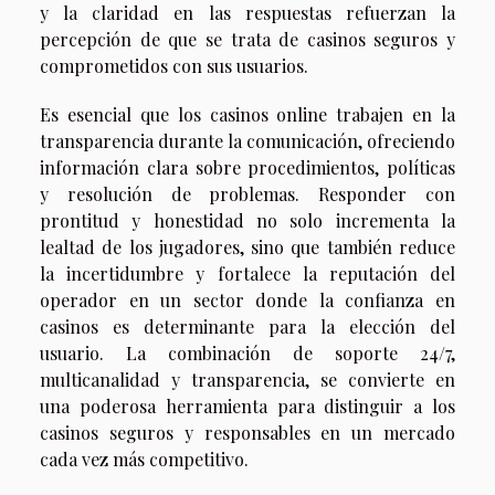
y la claridad en las respuestas refuerzan la
percepción de que se trata de casinos seguros y
comprometidos con sus usuarios.
Es esencial que los casinos online trabajen en la
transparencia durante la comunicación, ofreciendo
información clara sobre procedimientos, políticas
y resolución de problemas. Responder con
prontitud y honestidad no solo incrementa la
lealtad de los jugadores, sino que también reduce
la incertidumbre y fortalece la reputación del
operador en un sector donde la confianza en
casinos es determinante para la elección del
usuario. La combinación de soporte 24/7,
multicanalidad y transparencia, se convierte en
una poderosa herramienta para distinguir a los
casinos seguros y responsables en un mercado
cada vez más competitivo.