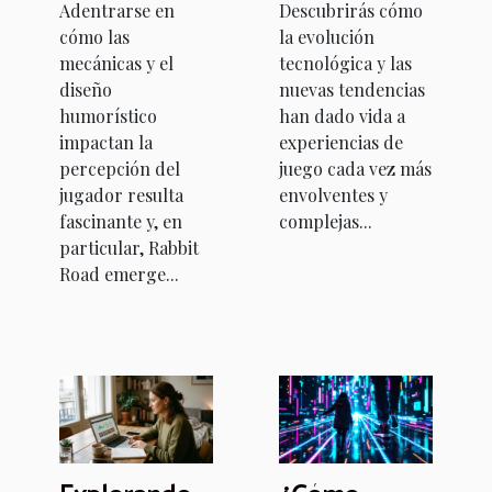
Adentrarse en
Descubrirás cómo
cómo las
la evolución
mecánicas y el
tecnológica y las
diseño
nuevas tendencias
humorístico
han dado vida a
impactan la
experiencias de
percepción del
juego cada vez más
jugador resulta
envolventes y
fascinante y, en
complejas...
particular, Rabbit
Road emerge...