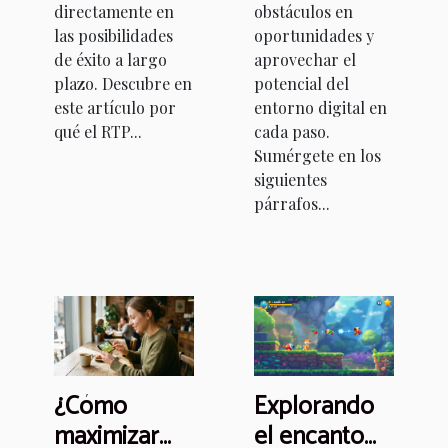
directamente en
obstáculos en
las posibilidades
oportunidades y
de éxito a largo
aprovechar el
plazo. Descubre en
potencial del
este artículo por
entorno digital en
qué el RTP...
cada paso.
Sumérgete en los
siguientes
párrafos...
¿Cómo
Explorando
maximizar
el encanto