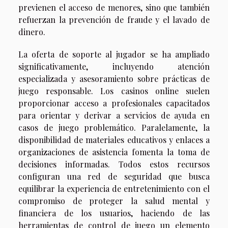
previenen el acceso de menores, sino que también
refuerzan la prevención de fraude y el lavado de
dinero.
La oferta de soporte al jugador se ha ampliado
significativamente, incluyendo atención
especializada y asesoramiento sobre prácticas de
juego responsable. Los casinos online suelen
proporcionar acceso a profesionales capacitados
para orientar y derivar a servicios de ayuda en
casos de juego problemático. Paralelamente, la
disponibilidad de materiales educativos y enlaces a
organizaciones de asistencia fomenta la toma de
decisiones informadas. Todos estos recursos
configuran una red de seguridad que busca
equilibrar la experiencia de entretenimiento con el
compromiso de proteger la salud mental y
financiera de los usuarios, haciendo de las
herramientas de control de juego un elemento