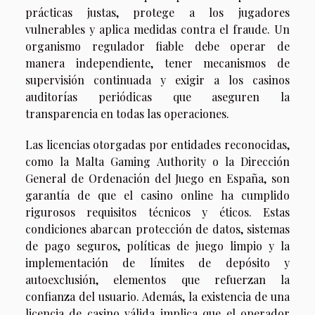
prácticas justas, protege a los jugadores
vulnerables y aplica medidas contra el fraude. Un
organismo regulador fiable debe operar de
manera independiente, tener mecanismos de
supervisión continuada y exigir a los casinos
auditorías periódicas que aseguren la
transparencia en todas las operaciones.
Las licencias otorgadas por entidades reconocidas,
como la Malta Gaming Authority o la Dirección
General de Ordenación del Juego en España, son
garantía de que el casino online ha cumplido
rigurosos requisitos técnicos y éticos. Estas
condiciones abarcan protección de datos, sistemas
de pago seguros, políticas de juego limpio y la
implementación de límites de depósito y
autoexclusión, elementos que refuerzan la
confianza del usuario. Además, la existencia de una
licencia de casino válida implica que el operador