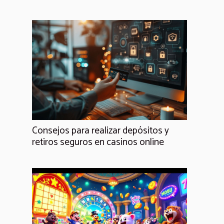
Consejos para realizar depósitos y
retiros seguros en casinos online