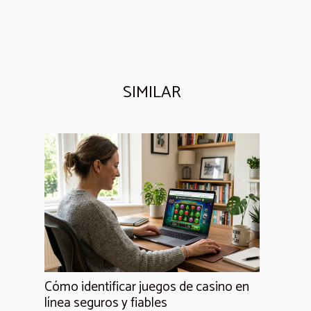
SIMILAR
Cómo identificar juegos de casino en
línea seguros y fiables