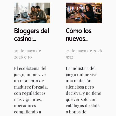
Bloggers del
Cómo los
casino:
nuevos
tendencias
sistemas de
30 de mayo de
21 de mayo de 2026
actuales en
pago están
2026 9:50
9:32
análisis de
cambiando la
bonos y
dinámica de
El ecosistema del
La industria del
juego online vive
juego online vive
juegos demo
los casinos
un momento de
una mutación
digitales
madurez forzada,
silenciosa pero
con reguladores
decisiva, y no tiene
más vigilantes,
que ver solo con
operadores
catálogos de slots
compitiendo a
o bonos de