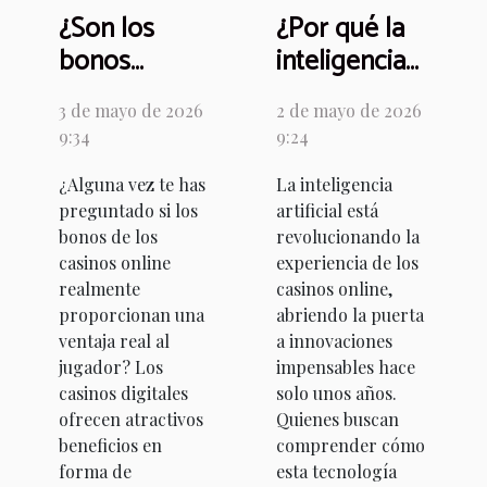
¿Son los
¿Por qué la
bonos
inteligencia
realmente
artificial
3 de mayo de 2026
2 de mayo de 2026
una ventaja
cambiará el
9:34
9:24
en los
futuro de los
casinos
casinos
¿Alguna vez te has
La inteligencia
preguntado si los
artificial está
online?
online?
bonos de los
revolucionando la
casinos online
experiencia de los
realmente
casinos online,
proporcionan una
abriendo la puerta
ventaja real al
a innovaciones
jugador? Los
impensables hace
casinos digitales
solo unos años.
ofrecen atractivos
Quienes buscan
beneficios en
comprender cómo
forma de
esta tecnología