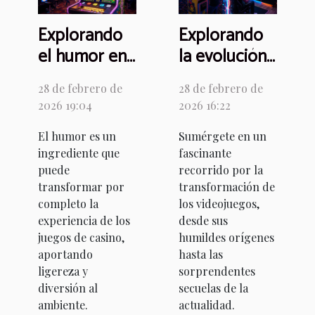
Explorando
Explorando
el humor en
la evolución:
juegos de
de juegos
28 de febrero de
28 de febrero de
casino: un
clásicos a
2026 19:04
2026 16:22
análisis de
secuelas
Rabbit Road
modernas
El humor es un
Sumérgete en un
ingrediente que
fascinante
puede
recorrido por la
transformar por
transformación de
completo la
los videojuegos,
experiencia de los
desde sus
juegos de casino,
humildes orígenes
aportando
hasta las
ligereza y
sorprendentes
diversión al
secuelas de la
ambiente.
actualidad.