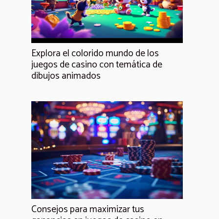
Explora el colorido mundo de los
juegos de casino con temática de
dibujos animados
Consejos para maximizar tus